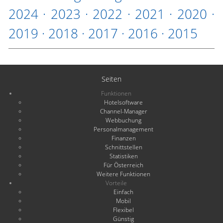
2024
·
2023
·
2022
·
2021
·
2020
·
2019
·
2018
·
2017
·
2016
·
2015
Seiten
Funktionen
Hotelsoftware
Channel-Manager
Webbuchung
Personalmanagement
Finanzen
Schnittstellen
Statistiken
Für Österreich
Weitere Funktionen
Vorteile
Einfach
Mobil
Flexibel
Günstig