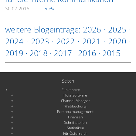
30.07.2015
mehr...
weitere Blogeinträge:
2026
·
2025
·
2024
·
2023
·
2022
·
2021
·
2020
·
2019
·
2018
·
2017
·
2016
·
2015
Seiten
Funktionen
Hotelsoftware
Channel-Manager
Webbuchung
Personalmanagement
Finanzen
Schnittstellen
Statistiken
Für Österreich