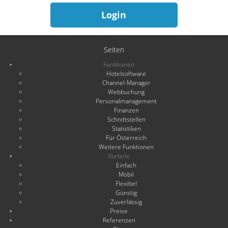
Login
Seiten
Funktionen
Hotelsoftware
Channel-Manager
Webbuchung
Personalmanagement
Finanzen
Schnittstellen
Statistiken
Für Österreich
Weitere Funktionen
Vorteile
Einfach
Mobil
Flexibel
Günstig
Zuverlässig
Preise
Referenzen