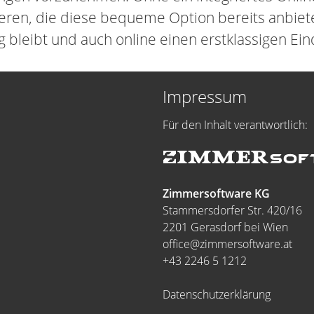
eren, die diese bequeme Option bereits anbiete
 bleibt und auch online einen erstklassigen Eind
Impressum
Für den Inhalt verantwortlich:
Zimmersoftware KG
Stammersdorfer Str. 420/16
2201 Gerasdorf bei Wien
office@zimmersoftware.at
+43 2246 5 1212
Datenschutzerklärung