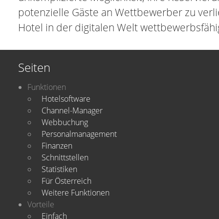
potenzielle Gäste an Wettbewerber zu verli
Hotel in der digitalen Welt wettbewerbsfähig
Seiten
Funktionen
Hotelsoftware
Channel-Manager
Webbuchung
Personalmanagement
Finanzen
Schnittstellen
Statistiken
Für Österreich
Weitere Funktionen
Vorteile
Einfach