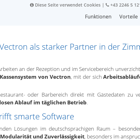
Diese Seite verwendet Cookies
|
+43 2246 5 12
Funktionen
Vorteile
: Vectron als starker Partner in der Zi
Arbeiten an der Rezeption und im Servicebereich unverzich
n Kassensystem von Vectron
, mit der sich
Arbeitsabläuf
Restaurant- oder Barbereich direkt mit Gästedaten zu 
osen Ablauf im täglichen Betrieb
.
ifft smarte Software
nden Lösungen im deutschsprachigen Raum – besonders 
 Modularität und Zuverlässigkeit
, besonders im anspruch