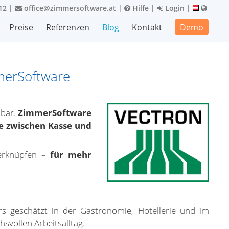
12
|
office@zimmersoftware.at
|
Hilfe
|
Login
|
Preise
Referenzen
Blog
Kontakt
Demo
mmerSoftware
tbar.
ZimmerSoftware
e zwischen Kasse und
verknüpfen –
für mehr
geschätzt in der Gastronomie, Hotellerie und im
svollen Arbeitsalltag.