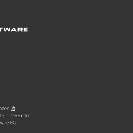
ungen
MTS, 123RF.com
tware KG