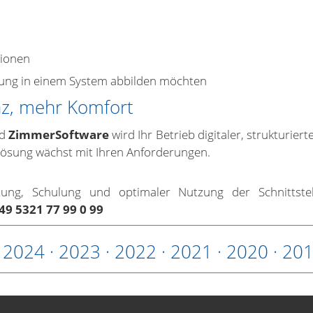
tionen
nung in einem System abbilden möchten
enz, mehr Komfort
d
ZimmerSoftware
wird Ihr Betrieb digitaler, strukturier
Lösung wächst mit Ihren Anforderungen.
ung, Schulung und optimaler Nutzung der Schnittstel
49 5321 77 99 0 99
·
2024
·
2023
·
2022
·
2021
·
2020
·
20