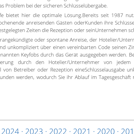
 das Problem bei der sicheren Schlüsselübergabe.
afe bietet hier die optimale Lösung.Bereits seit 1987 
ochenende anreisenden Gästen oderKunden ihre Schlüssel
 festgelegten Zeiten die Rezeption oder seinUnternehmen s
orangekündigte oder spontane Anreise, der Hotelier/Untern
und unkompliziert über einen vereinbarten Code seinen Z
nannten Keyfobs durch das Gerät ausgegeben werden. Bez
mmierung durch den Hotelier/Unternehmer von jede
von Betreiber oder Rezeption eineSchlüsselausgabe unko
unden werden, wodurch Sie ihr Ablauf im Tagesgeschäft ni
·
2024
·
2023
·
2022
·
2021
·
2020
·
20