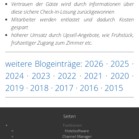
Vertrauen der Gäste wird durch Informationen über
diese sichere Check-in-Lösung zurückgewonnen
Mitarbeiter werden entlastet und dadurch Kosten
gespart
höherer Umsatz durch Upsell-Angebote, wie Frühstück,
frühzeitiger Zugang zum Zimmer etc.
weitere Blogeinträge:
2026
·
2025
·
2024
·
2023
·
2022
·
2021
·
2020
·
2019
·
2018
·
2017
·
2016
·
2015
Seiten
Funktionen
Hotelsoftware
Channel-Manager