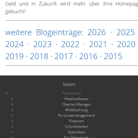
Geld und in Zukunft wird mehr über Ihre Homepa
gebucht!
weitere Blogeinträge:
2026
·
2025
2024
·
2023
·
2022
·
2021
·
2020
2019
·
2018
·
2017
·
2016
·
2015
Seiten
Funktionen
Hotelsoftware
Channel-Manager
Webbuchung
Personalmanagement
Finanzen
Schnittstellen
Statistiken
Für Österreich