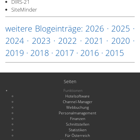
DIRS-21
SiteMinder
weitere Blogeinträge:
2026
·
2025
·
2024
·
2023
·
2022
·
2021
·
2020
·
2019
·
2018
·
2017
·
2016
·
2015
Seiten
Funktionen
Hotelsoftware
Channel-Manager
Webbuchung
Personalmanagement
Finanzen
Schnittstellen
Statistiken
Für Österreich