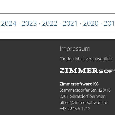
·
2024
·
2023
·
2022
·
2021
·
2020
·
20
Impressum
Für den Inhalt verantwortlich:
Zimmersoftware KG
Stammersdorfer Str. 420/16
2201 Gerasdorf bei Wien
office@zimmersoftware.at
+43 2246 5 1212