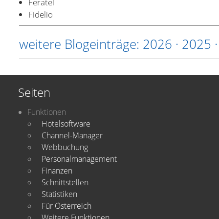
Feratel
Fidelio
weitere Blogeinträge:
2026
·
2025
Seiten
Funktionen
Hotelsoftware
Channel-Manager
Webbuchung
Personalmanagement
Finanzen
Schnittstellen
Statistiken
Für Österreich
Weitere Funktionen