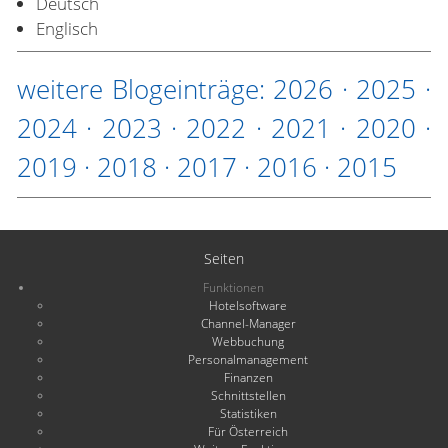
Deutsch
Englisch
weitere Blogeinträge:
2026
·
2025
·
2024
·
2023
·
2022
·
2021
·
2020
·
2019
·
2018
·
2017
·
2016
·
2015
Seiten
Funktionen
Hotelsoftware
Channel-Manager
Webbuchung
Personalmanagement
Finanzen
Schnittstellen
Statistiken
Für Österreich