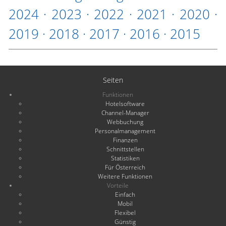
2024
·
2023
·
2022
·
2021
·
2020
·
2019
·
2018
·
2017
·
2016
·
2015
Seiten
Funktionen
Hotelsoftware
Channel-Manager
Webbuchung
Personalmanagement
Finanzen
Schnittstellen
Statistiken
Für Österreich
Weitere Funktionen
Vorteile
Einfach
Mobil
Flexibel
Günstig