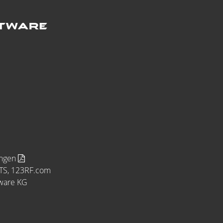
ungen
MTS, 123RF.com
tware KG