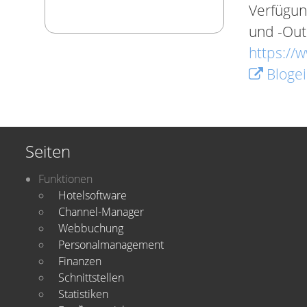
Verfügun
und -Out
https://
Blogei
Seiten
Funktionen
Hotelsoftware
Channel-Manager
Webbuchung
Personalmanagement
Finanzen
Schnittstellen
Statistiken