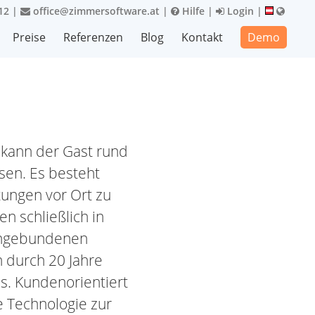
12
|
office@zimmersoftware.at
|
Hilfe
|
Login
|
Preise
Referenzen
Blog
Kontakt
Demo
 kann der Gast rund
sen. Es besteht
tungen vor Ort zu
n schließlich in
 angebundenen
h durch 20 Jahre
us. Kundenorientiert
e Technologie zur