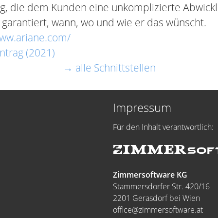
g, die dem Kunden eine unkomplizierte Abwickl
 garantiert, wann, wo und wie er das wünscht.
www.ariane.com/
ntrag (2021)
→ alle Schnittstellen
Impressum
Für den Inhalt verantwortlich:
Zimmersoftware KG
Stammersdorfer Str. 420/16
2201 Gerasdorf bei Wien
office@zimmersoftware.at