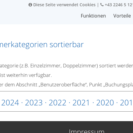
Diese Seite verwendet Cookies
|
+43 2246 5 12
Funktionen
Vorteile
erkategorien sortierbar
egorie (z.B. Einzelzimmer, Doppelzimmer) sortiert werden
st weiterhin verfügbar.
ter dem Abschnitt „Benutzeroberfläche“, Punkt „Buchungspla
·
2024
·
2023
·
2022
·
2021
·
2020
·
20
Impressum