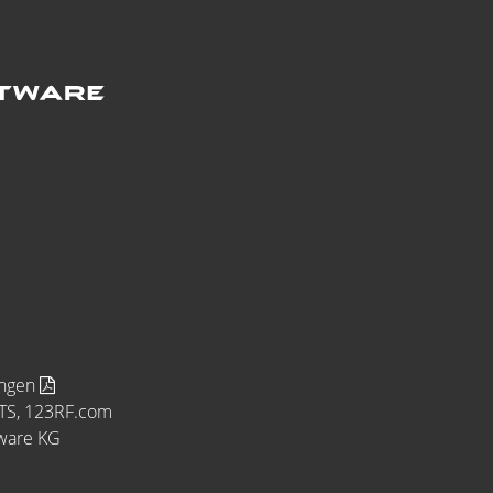
ungen
MTS, 123RF.com
tware KG