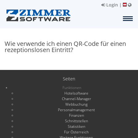
Login
|
Wie verwende ich einen QR-Code für einen
rezeptionslosen Eintritt?
Seiten
Funktionen
Hotelsoftware
Channel-Manager
Webbuchung
Personalmanagement
Finanzen
Schnittstellen
Statistiken
Für Österreich
Weitere Funktionen