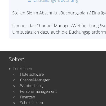
Einstellungen/Buchung
Stellen Sie im Abschnitt „Buchungsplan / Einträ
Um nur das Channel-Manager/Webbuchung Symb
Um zusätzlich dazu auch die Buchungsplattfor
Seiten
Funktionen
Hotelsoftware
Channel-Manager
Webbuchung
Personalmanagement
Finanzen
Schnittstellen