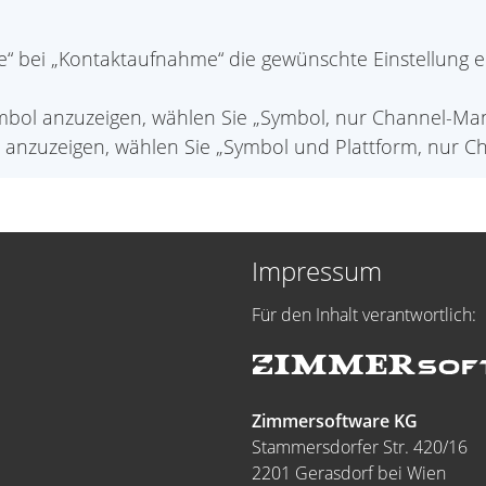
ge“ bei „Kontaktaufnahme“ die gewünschte Einstellung e
ol anzuzeigen, wählen Sie „Symbol, nur Channel-M
m anzuzeigen, wählen Sie „Symbol und Plattform, nu
Impressum
Für den Inhalt verantwortlich:
Zimmersoftware KG
Stammersdorfer Str. 420/16
2201 Gerasdorf bei Wien