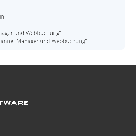
in.
anager und Webbuchung“
r Channel-Manager und Webbuchung“