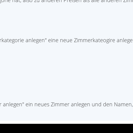
ie hat, also zu anderen Preisen als alle anderen Zi
erkategorie anlegen" eine neue Zimmerkateogire anleg
er anlegen" ein neues Zimmer anlegen und den Namen, 