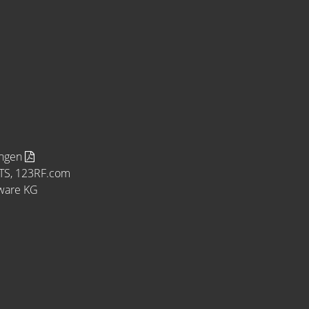
ungen
MTS, 123RF.com
tware KG