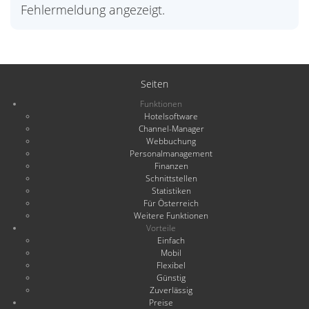
Fehlermeldung angezeigt.
Seiten
Funktionen
Hotelsoftware
Channel-Manager
Webbuchung
Personalmanagement
Finanzen
Schnittstellen
Statistiken
Für Österreich
Weitere Funktionen
Vorteile
Einfach
Mobil
Flexibel
Günstig
Zuverlässig
Preise