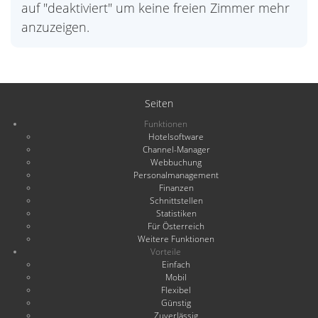
auf "deaktiviert" um keine freien Zimmer mehr
anzuzeigen.
Seiten
Funktionen
Hotelsoftware
Channel-Manager
Webbuchung
Personalmanagement
Finanzen
Schnittstellen
Statistiken
Für Österreich
Weitere Funktionen
Vorteile
Einfach
Mobil
Flexibel
Günstig
Zuverlässig