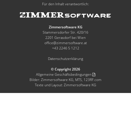
Für den Inhalt verantwortlich:
Zimmersoftware KG
Stammersdorfer Str. 420/16
2201 Gerasdorf bei Wien
office@zimmersoftware.at
+43 2246 5 1212
Datenschutzerklärung
© Copyright 2026
Allgemeine Geschäftsbedingungen
Bilder: Zimmersoftware KG, MTS, 123RF.com
Texte und Layout: Zimmersoftware KG