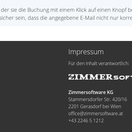
der sie die Buchung mit einem Klick auf einen Knopf b
sicher sein, dass die angegebene E-Mail nicht nur korre
Impressum
Für den Inhalt verantwortlich:
Zimmersoftware KG
Stammersdorfer Str. 420/16
2201 Gerasdorf bei Wien
office@zimmersoftware.at
+43 2246 5 1212