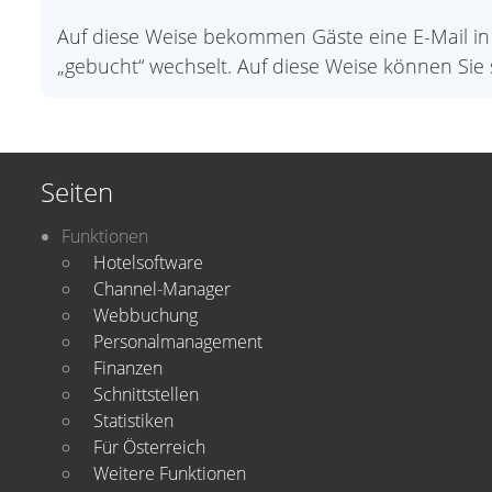
Auf diese Weise bekommen Gäste eine E-Mail in 
„gebucht“ wechselt. Auf diese Weise können Sie 
Seiten
Funktionen
Hotelsoftware
Channel-Manager
Webbuchung
Personalmanagement
Finanzen
Schnittstellen
Statistiken
Für Österreich
Weitere Funktionen