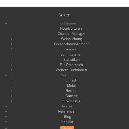
Seiten
Funktionen
Hotelsoftware
Channel-Manager
Webbuchung
Personalmanagement
Finanzen
Schnittstellen
Statistiken
Für Österreich
Weitere Funktionen
Vorteile
Einfach
Mobil
Flexibel
Günstig
Zuverlässig
Preise
Referenzen
Blog
Kontakt
Demo