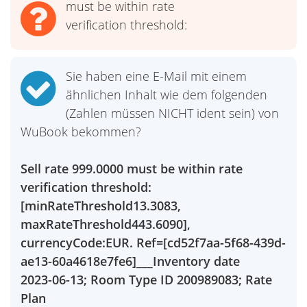
must be within rate
verification threshold:
Sie haben eine E-Mail mit einem
ähnlichen Inhalt wie dem folgenden
(Zahlen müssen NICHT ident sein) von
WuBook bekommen?
Sell rate 999.0000 must be within rate
verification threshold:
[minRateThreshold13.3083,
maxRateThreshold443.6090],
currencyCode:EUR. Ref=[cd52f7aa-5f68-439d-
ae13-60a4618e7fe6]___Inventory date
2023-06-13; Room Type ID 200989083; Rate
Plan