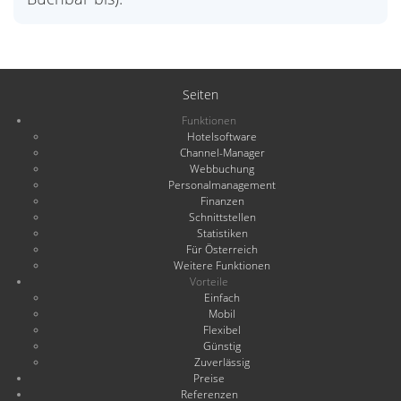
Seiten
Funktionen
Hotelsoftware
Channel-Manager
Webbuchung
Personalmanagement
Finanzen
Schnittstellen
Statistiken
Für Österreich
Weitere Funktionen
Vorteile
Einfach
Mobil
Flexibel
Günstig
Zuverlässig
Preise
Referenzen