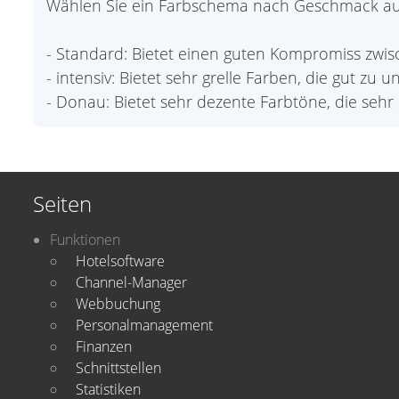
Wählen Sie ein Farbschema nach Geschmack au
- Standard: Bietet einen guten Kompromiss zwi
- intensiv: Bietet sehr grelle Farben, die gut zu 
- Donau: Bietet sehr dezente Farbtöne, die seh
Seiten
Funktionen
Hotelsoftware
Channel-Manager
Webbuchung
Personalmanagement
Finanzen
Schnittstellen
Statistiken