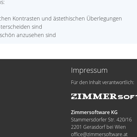
s:
schen Kontrasten und ästethischen Überlegungen
unterscheiden sind
r schön anzusehen sind
Impressum
Für den Inhalt verantwortlich:
Zimmersoftware KG
Stammersdorfer Str. 420/16
2201 Gerasdorf bei Wien
office@zimmersoftware.at