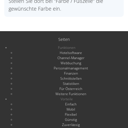
Stellen Sie dort bei "Farbe / Fußzeile" die
gewünschte Farbe ein.
Seiten
Funktionen
Hotelsoftware
Channel-Manager
Webbuchung
Personalmanagement
Finanzen
Schnittstellen
Statistiken
Für Österreich
Weitere Funktionen
Vorteile
Einfach
Mobil
Flexibel
Günstig
Zuverlässig