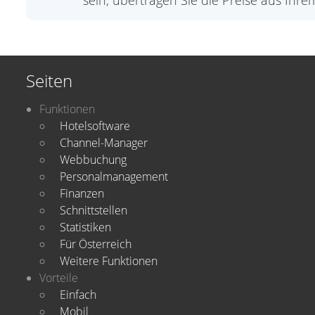
sein, übertragen Sie die Preise aus Ih
Seiten
Funktionen
Hotelsoftware
Channel-Manager
Webbuchung
Personalmanagement
Finanzen
Schnittstellen
Statistiken
Für Österreich
Weitere Funktionen
Vorteile
Einfach
Mobil