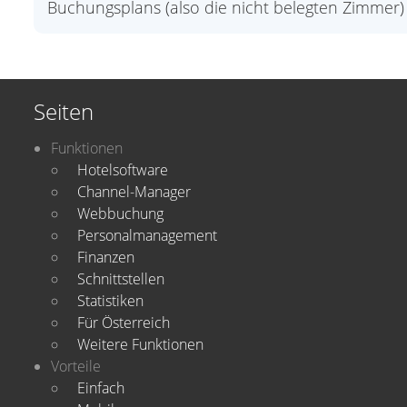
Buchungsplans (also die nicht belegten Zimmer) i
Seiten
Funktionen
Hotelsoftware
Channel-Manager
Webbuchung
Personalmanagement
Finanzen
Schnittstellen
Statistiken
Für Österreich
Weitere Funktionen
Vorteile
Einfach