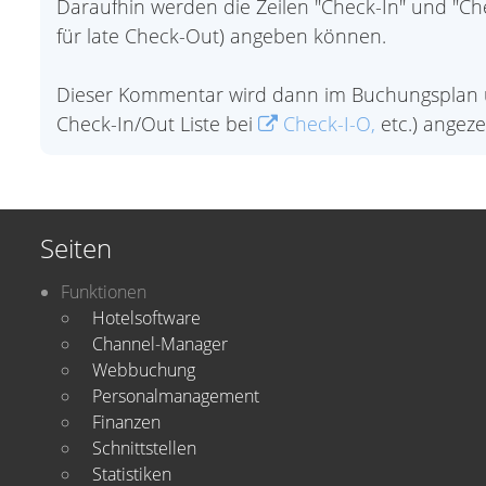
Daraufhin werden die Zeilen "Check-In" und "Ch
für late Check-Out) angeben können.
Dieser Kommentar wird dann im Buchungsplan und
Check-In/Out Liste bei
Check-I-O,
etc.) angezei
Seiten
Funktionen
Hotelsoftware
Channel-Manager
Webbuchung
Personalmanagement
Finanzen
Schnittstellen
Statistiken