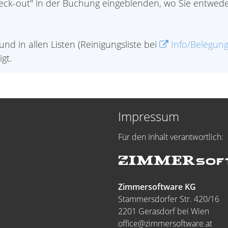
eck-out" in der Buchung eingeblenden, wo Sie entweder
 in allen Listen (Reinigungsliste bei
Info/Belegung
gt.
Impressum
Für den Inhalt verantwortlich:
Zimmersoftware KG
Stammersdorfer Str. 420/16
2201 Gerasdorf bei Wien
office@zimmersoftware.at