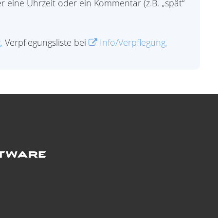
 eine Uhrzeit oder ein Kommentar (z.B. „spät“
,
Verpflegungsliste bei
Info/Verpflegung,