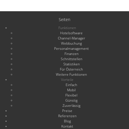
Seiten
Funktionen
Hotelsoftware
Channel-Manager
Webbuchung
Personalmanagement
Finanzen
Schnittstellen
Statistiken
Für Österreich
Weitere Funktionen
Vorteile
Einfach
Mobil
Flexibel
Günstig
Zuverlässig
Preise
Referenzen
Blog
Kontakt