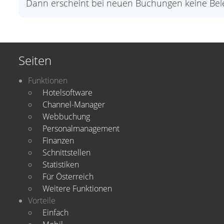
Dann erscheint bei neuen Buchungen keine Bele
Seiten
Funktionen
Hotelsoftware
Channel-Manager
Webbuchung
Personalmanagement
Finanzen
Schnittstellen
Statistiken
Für Österreich
Weitere Funktionen
Vorteile
Einfach