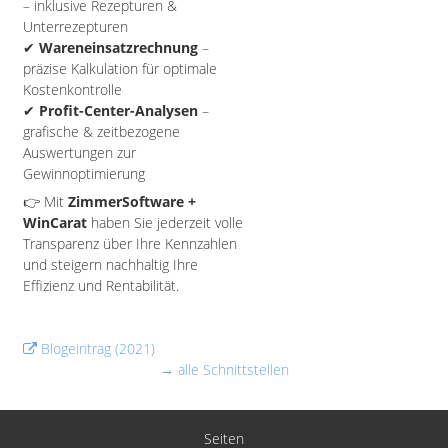
– inklusive Rezepturen &
Unterrezepturen
✔
Wareneinsatzrechnung
–
präzise Kalkulation für optimale
Kostenkontrolle
✔
Profit-Center-Analysen
–
grafische & zeitbezogene
Auswertungen zur
Gewinnoptimierung
👉 Mit
ZimmerSoftware +
WinCarat
haben Sie jederzeit volle
Transparenz über Ihre Kennzahlen
und steigern nachhaltig Ihre
Effizienz und Rentabilität.
Blogeintrag (2021)
→ alle Schnittstellen
Seiten