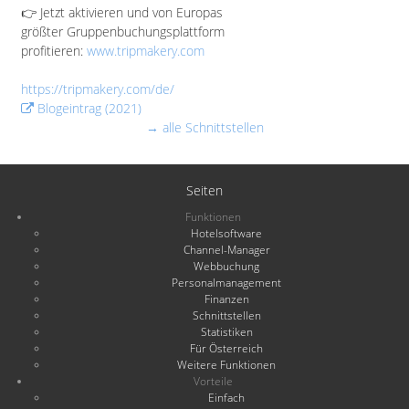
👉 Jetzt aktivieren und von Europas
größter Gruppenbuchungsplattform
profitieren:
www.tripmakery.com
https://tripmakery.com/de/
Blogeintrag (2021)
→ alle Schnittstellen
Seiten
Funktionen
Hotelsoftware
Channel-Manager
Webbuchung
Personalmanagement
Finanzen
Schnittstellen
Statistiken
Für Österreich
Weitere Funktionen
Vorteile
Einfach