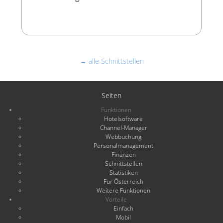
→ alle Schnittstellen
Seiten
Funktionen
Hotelsoftware
Channel-Manager
Webbuchung
Personalmanagement
Finanzen
Schnittstellen
Statistiken
Für Österreich
Weitere Funktionen
Vorteile
Einfach
Mobil