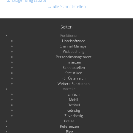
Blogeintrag (2025)
→ alle Schnittstellen
Seiten
Funktionen
Hotelsoftware
Channel-Manager
Webbuchung
Personalmanagement
Finanzen
Schnittstellen
Statistiken
Für Österreich
Weitere Funktionen
Vorteile
Einfach
Mobil
Flexibel
Günstig
Zuverlässig
Preise
Referenzen
Blog