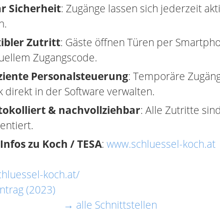
r Sicherheit
: Zugänge lassen sich jederzeit akt
n.
ibler Zutritt
: Gäste öffnen Türen per Smartpho
duellem Zugangscode.
iziente Personalsteuerung
: Temporäre Zugäng
 direkt in der Software verwalten.
tokolliert & nachvollziehbar
: Alle Zutritte si
ntiert.
Infos zu Koch / TESA
:
www.schluessel-koch.at
chluessel-koch.at/
ntrag (2023)
→ alle Schnittstellen