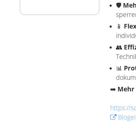
🛡️
Meh
sperre
📱
Flex
indivi
👥
Eff
Technik
📊
Pro
dokume
➡️
Mehr 
https://s
Blogei