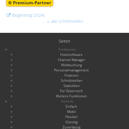
Premium-Partner
Blogeintrag (2024)
→ alle Schnittstellen
Seiten
Funktionen
Hotelsoftware
Channel-Manager
Webbuchung
Personalmanagement
Finanzen
Schnittstellen
Statistiken
Für Österreich
Weitere Funktionen
Vorteile
Einfach
Mobil
Flexibel
Günstig
Zuverlässig