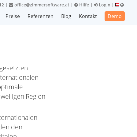
12
|
office@zimmersoftware.at
|
Hilfe
|
Login
|
Preise
Referenzen
Blog
Kontakt
Demo
ngesetzten
ternationalen
optimale
eweiligen Region
ternationalen
den den
italen