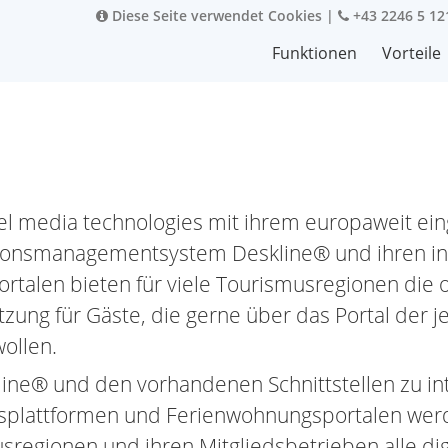
Diese Seite verwendet Cookies
|
+43 2246 5 12
Funktionen
Vorteile
e
tel media technologies mit ihrem europaweit ei
ionsmanagementsystem Deskline® und ihren in
ortalen bieten für viele Tourismusregionen die 
zung für Gäste, die gerne über das Portal der j
ollen.
line® und den vorhandenen Schnittstellen zu in
plattformen und Ferienwohnungsportalen wer
sregionen und ihren Mitgliedsbetrieben alle dig