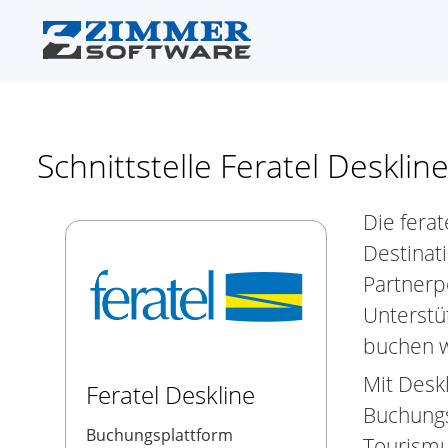
Schnittstelle Feratel Desklin
Die fera
Destinat
Partnerp
Unterstüt
buchen w
Mit Desk
Feratel Deskline
Buchungs
Buchungsplattform
Tourismu