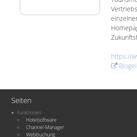
Vertriebs
einzelne
Homepage
Zukunftsf
https://w
Blogei
Seiten
Funktionen
Hotelsoftware
Channel-Manager
Webbuchung