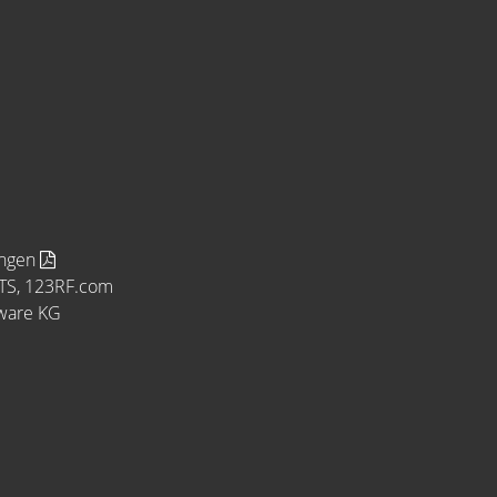
ungen
MTS, 123RF.com
tware KG