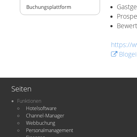
Gastge
Buchungsplattform
Prospe
Bewer
https://
Blogei
Seiten
Funktionen
Hotelsoftware
Channel-Manager
Webbuchung
Personalmanagement