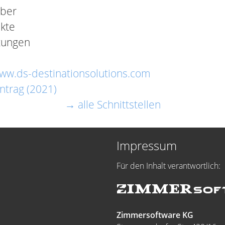
ber
kte
tungen
www.ds-destinationsolutions.com
ntrag (2021)
→ alle Schnittstellen
Impressum
Für den Inhalt verantwortlich:
Zimmersoftware KG