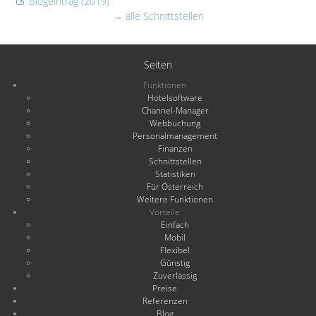
Blogeintrag (2019)
→ alle Schnittstellen
Seiten
Funktionen
Hotelsoftware
Channel-Manager
Webbuchung
Personalmanagement
Finanzen
Schnittstellen
Statistiken
Für Österreich
Weitere Funktionen
Vorteile
Einfach
Mobil
Flexibel
Günstig
Zuverlässig
Preise
Referenzen
Blog